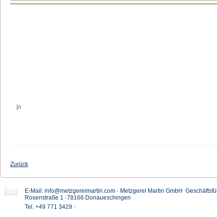
[n
Zurück
E-Mail:
info@metzgereimartin.com
· Metzgerei Martin GmbH Gesch
Rosenstraße 1 ·78166 Donaueschingen
Tel. +49 771 3429 ·