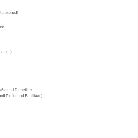
 Kalbsbrust)
ren,
le,...)
ußte und Diabetiker
mit Pfeffer und Basilikum)