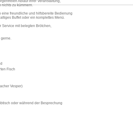
rgenfreien Ablauf Ihrer Veranstaltung,
m nichts zu kümmern.
 eine freundliche und hilfsbereite Bedienung
altiges Buffet oder ein komplettes Menü.
r Service mit belegten Brötchen,
 gerne.
od
rten Fisch
macher Vesper)
ibtisch oder während der Besprechung