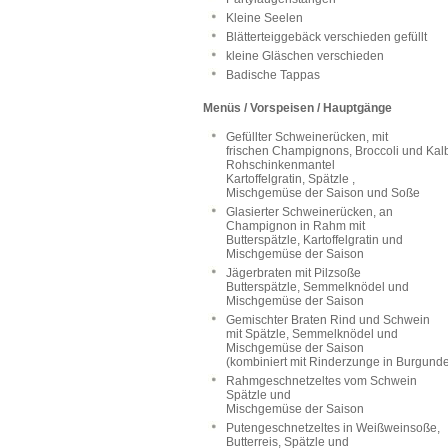
Kleine Seelen
Blätterteiggebäck verschieden gefüllt
kleine Gläschen verschieden
Badische Tappas
Menüs / Vorspeisen / Hauptgänge
Gefüllter Schweinerücken, mit
frischen Champignons, Broccoli und Kal
Rohschinkenmantel
Kartoffelgratin, Spätzle ,
Mischgemüse der Saison und Soße
Glasierter Schweinerücken, an
Champignon in Rahm mit
Butterspätzle, Kartoffelgratin und
Mischgemüse der Saison
Jägerbraten mit Pilzsoße
Butterspätzle, Semmelknödel und
Mischgemüse der Saison
Gemischter Braten Rind und Schwein
mit Spätzle, Semmelknödel und
Mischgemüse der Saison
(kombiniert mit Rinderzunge in Burgund
Rahmgeschnetzeltes vom Schwein
Spätzle und
Mischgemüse der Saison
Putengeschnetzeltes in Weißweinsoße,
Butterreis, Spätzle und