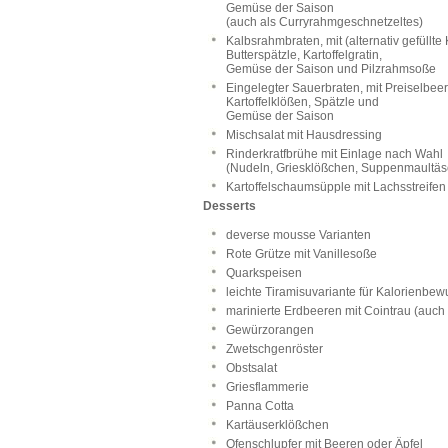
Gemüse der Saison
(auch als Curryrahmgeschnetzeltes)
Kalbsrahmbraten, mit (alternativ gefüllte
Butterspätzle, Kartoffelgratin,
Gemüse der Saison und Pilzrahmsoße
Eingelegter Sauerbraten, mit Preiselbee
Kartoffelklößen, Spätzle und
Gemüse der Saison
Mischsalat mit Hausdressing
Rinderkratfbrühe mit Einlage nach Wahl
(Nudeln, Griesklößchen, Suppenmaultäsch
Kartoffelschaumsüpple mit Lachsstreifen
Desserts
deverse mousse Varianten
Rote Grütze mit Vanillesoße
Quarkspeisen
leichte Tiramisuvariante für Kalorienbew
marinierte Erdbeeren mit Cointrau (auch 
Gewürzorangen
Zwetschgenröster
Obstsalat
Griesflammerie
Panna Cotta
Kartäuserklößchen
Ofenschlupfer mit Beeren oder Äpfel