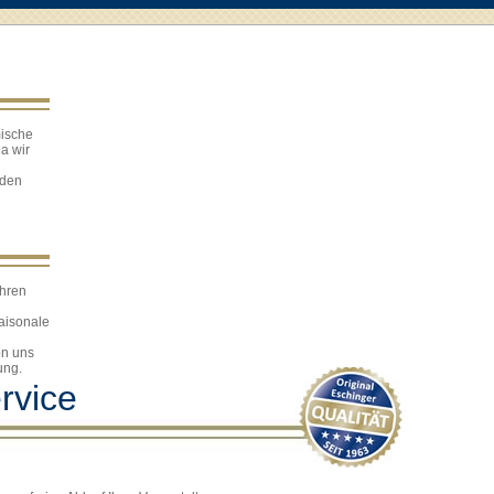
mische
Da wir
nden
Ihren
saisonale
on uns
ung.
rvice