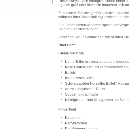
Unser Partyservice ermöglicht Ihnen einen so
egal ob groß oder klein, sie brauchen sich u
Zu unserem Service gehört selbstverständlich
während Ihrer Veranstaltung sowie ein reichh
Für Firmen bieten wir einen speziellen Vespe
Salaten und vielem mehr.
Sprechen Sie uns einfach an, wir beraten Sie
Übersicht:
Kleine Gerichte
kleine Teller mit verschiedenem
fingerfo
Kalte Platten auch mit verschiedenen So
Buffets
italienisches Büffet
Schwarzwälder Holzfäller Büffet ( Haus
warmes bayrisches Büffet
Suppen und Eintöpfe
Kleinigkeiten zum Mittagessen am Schre
Fingerfood
Kanapees
Partybrötchen
Partylaugenstangen